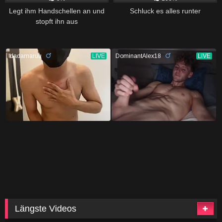
Legt ihm Handschellen an und
Schluck es alles runter
stopft ihn aus
Längste Videos
444
41:54
435
40:10