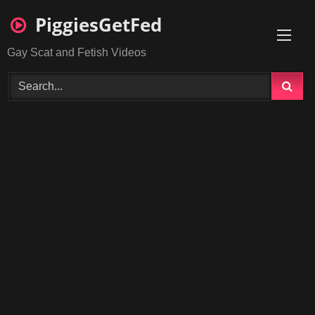
Skip
PiggiesGetFed
to
content
Gay Scat and Fetish Videos