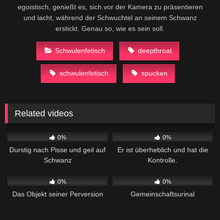
egoistisch, genießt es, sich vor der Kamera zu präsentieren
und lacht, während der Schwuchtel an seinem Schwanz
erstickt. Genau so, wie es sein soll.
Schwulenfetisch
deepthroat
schwulenfetisch
spucken
Related videos
102
03:38
82
08:13
0%
0%
Durstig nach Pisse und geil auf
Er ist überheblich und hat die
Schwanz
Kontrolle.
86
11:57
72
02:36
0%
0%
Das Objekt seiner Perversion
Gemeinschaftsurinal