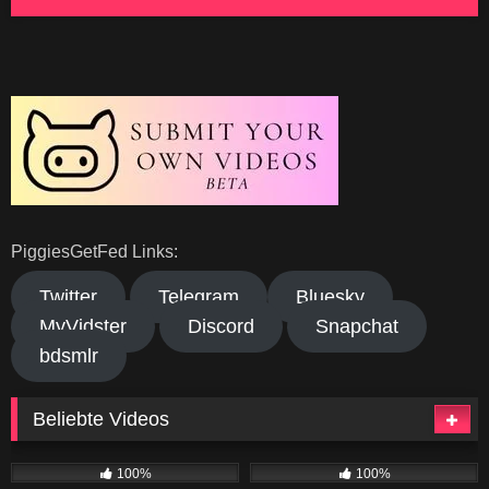
PiggiesGetFed Links:
Twitter
Telegram
Bluesky
MyVidster
Discord
Snapchat
bdsmlr
Beliebte Videos
435
40:10
193
01:27
100%
100%