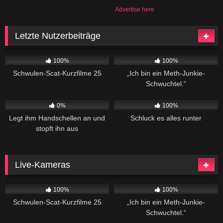
Advertise here
Letzte Nutzerbeiträge
911
06:08
244
02:04
100%
100%
Schwulen-Scat-Kurzfilme 25
„Ich bin ein Meth-Junkie-
Schwuchtel.“
187
02:20
556
04:34
0%
100%
Legt ihm Handschellen an und
Schluck es alles runter
stopft ihn aus
Live-Kameras
911
06:08
244
02:04
100%
100%
Schwulen-Scat-Kurzfilme 25
„Ich bin ein Meth-Junkie-
Schwuchtel.“
187
02:20
556
04:34