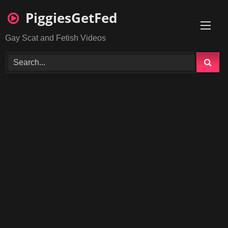
Skip
PiggiesGetFed
to
content
Gay Scat and Fetish Videos