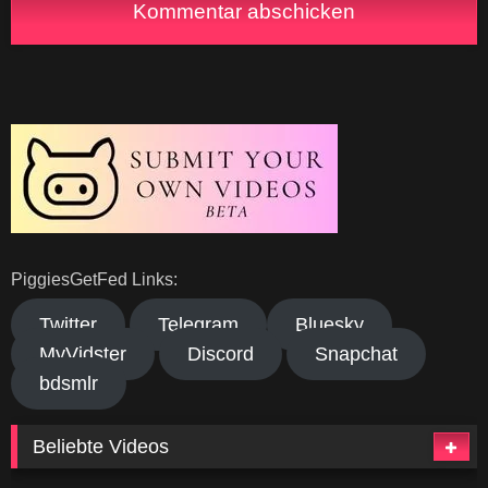
PiggiesGetFed Links:
Twitter
Telegram
Bluesky
MyVidster
Discord
Snapchat
bdsmlr
Beliebte Videos
273
04:34
380
26:28