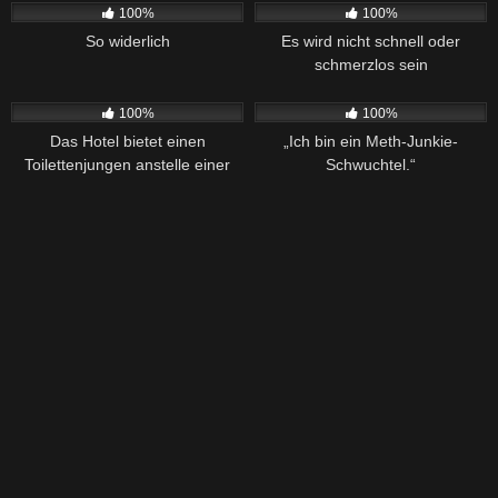
100%
100%
So widerlich
Es wird nicht schnell oder
schmerzlos sein
500
01:36
244
02:04
100%
100%
Das Hotel bietet einen
„Ich bin ein Meth-Junkie-
Toilettenjungen anstelle einer
Schwuchtel.“
Toilette an.