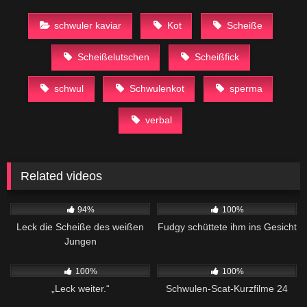
schwuler kaviar
Kot
Scheiße
Scheißelutschen
Scheißfick
schwul
Schwulenkot
sperma
verbal
Related videos
44K
06:30
189
01:27
94%
100%
Leck die Scheiße des weißen
Fudgy schüttete ihm ins Gesicht
Jungen
314
08:24
480
10:41
100%
100%
„Leck weiter.“
Schwulen-Scat-Kurzfilme 24