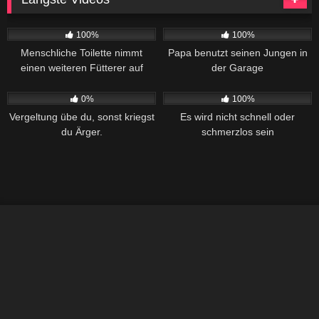
439
41:54
431
40:10
100%
100%
Menschliche Toilette nimmt
Papa benutzt seinen Jungen in
einen weiteren Fütterer auf
der Garage
276
36:29
380
26:28
0%
100%
Vergeltung übe du, sonst kriegst
Es wird nicht schnell oder
du Ärger.
schmerzlos sein