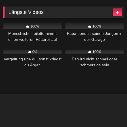
Längste Videos
442
41:54
433
40:10
100%
100%
Menschliche Toilette nimmt
Papa benutzt seinen Jungen in
einen weiteren Fütterer auf
der Garage
279
36:29
382
26:28
0%
100%
Vergeltung übe du, sonst kriegst
Es wird nicht schnell oder
du Ärger.
schmerzlos sein