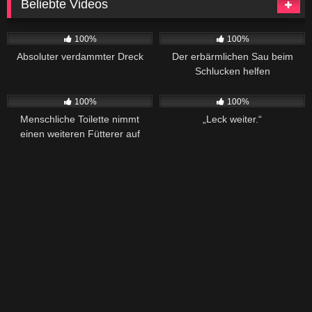
Beliebte Videos
486
08:33
830
04:21
100%
100%
Absoluter verdammter Dreck
Der erbärmlichen Sau beim
Schlucken helfen
442
41:54
315
08:24
100%
100%
Menschliche Toilette nimmt
„Leck weiter.“
einen weiteren Fütterer auf