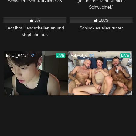
Schwulen-Scat-Kurzfilme 25
„Ich bin ein Meth-Junkie-
Schwuchtel.“
188
02:20
561
04:34
0%
100%
Legt ihm Handschellen an und
Schluck es alles runter
stopft ihn aus