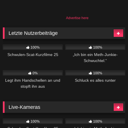
Advertise here
Letzte Nutzerbeiträge
920
06:08
246
02:04
100%
100%
Schwulen-Scat-Kurzfilme 25
„Ich bin ein Meth-Junkie-
Schwuchtel.“
188
02:20
561
04:34
0%
100%
Legt ihm Handschellen an und
Schluck es alles runter
stopft ihn aus
Live-Kameras
920
06:08
246
02:04
100%
100%