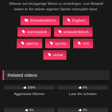
Sklaven auf einzigartige Weise zu erniedrigen, zum Beispiel
indem er ihn seinen eigenen Samen schnupfen lässt.
Schwulenfetisch
Englisch
interrassisch
schwulenfetisch
sperma
spucke
Urin
verbal
Related videos
165
01:04
81
05:45
100%
0%
Aggressive Männer
Lass ihn schreien
279
36:29
82
08:13
0%
0%