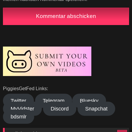
PiggiesGetFed Links:
Twitter
Telegram
Bluesky
MyVidster
Discord
Snapchat
bdsmlr