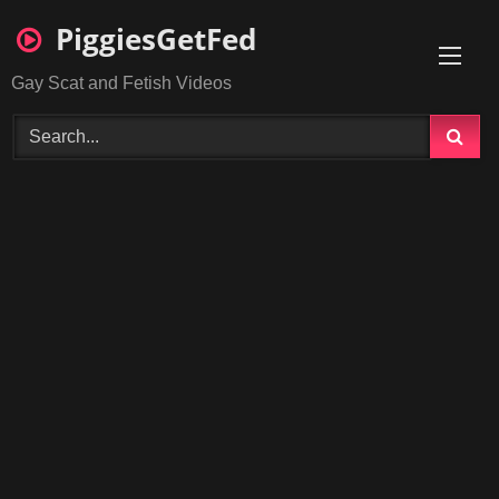
Skip
PiggiesGetFed
to
content
Gay Scat and Fetish Videos