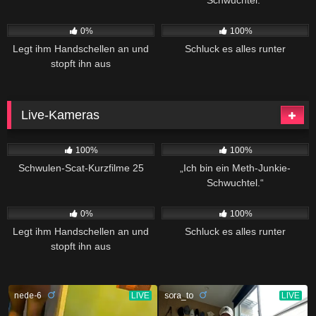
187
02:20
557
04:34
0%
100%
Legt ihm Handschellen an und
Schluck es alles runter
stopft ihn aus
Live-Kameras
915
06:08
244
02:04
100%
100%
Schwulen-Scat-Kurzfilme 25
„Ich bin ein Meth-Junkie-
Schwuchtel.“
187
02:20
557
04:34
0%
100%
Legt ihm Handschellen an und
Schluck es alles runter
stopft ihn aus