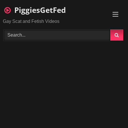
Skip
PiggiesGetFed
to
content
Gay Scat and Fetish Videos