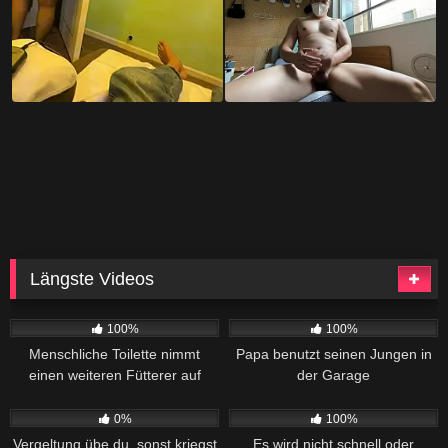
Längste Videos
439
41:54
432
40:10
100%
100%
Menschliche Toilette nimmt
Papa benutzt seinen Jungen in
einen weiteren Fütterer auf
der Garage
276
36:29
381
26:28
0%
100%
Vergeltung übe du, sonst kriegst
Es wird nicht schnell oder