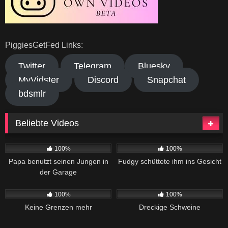
PiggiesGetFed Links:
Twitter
Telegram
Bluesky
MyVidster
Discord
Snapchat
bdsmlr
Beliebte Videos
432
40:10
191
01:27
100%
100%
Papa benutzt seinen Jungen in
Fudgy schüttete ihm ins Gesicht
der Garage
195
01:38
1K
03:48
100%
100%
Keine Grenzen mehr
Dreckige Schweine