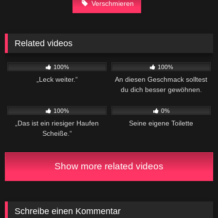
Verschmieren
Related videos
315
08:24
151
01:21
100%
100%
„Leck weiter.“
An diesen Geschmack solltest
du dich besser gewöhnen.
420
08:08
216
16:33
100%
0%
„Das ist ein riesiger Haufen
Seine eigene Toilette
Scheiße.“
Show more related videos
Schreibe einen Kommentar