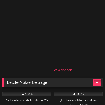
Advertise here
Letzte Nutzerbeiträge
915
06:08
244
02:04
100%
100%
Schwulen-Scat-Kurzfilme 25
„Ich bin ein Meth-Junkie-
Schwuchtel.“