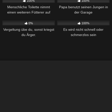
100%
100%
Menschliche Toilette nimmt
Papa benutzt seinen Jungen in
einen weiteren Fütterer auf
der Garage
276
36:29
380
26:28
0%
100%
Vergeltung übe du, sonst kriegst
Es wird nicht schnell oder
du Ärger.
schmerzlos sein