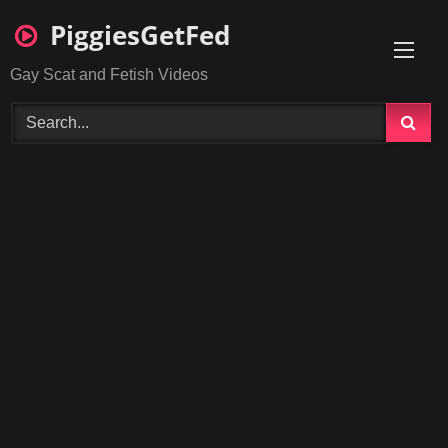
Skip
PiggiesGetFed
to
content
Gay Scat and Fetish Videos