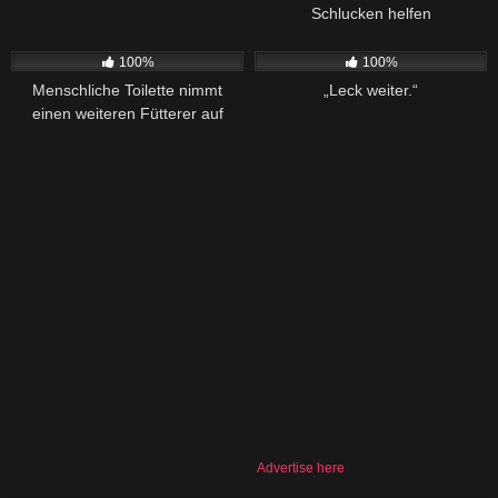
Schlucken helfen
439
41:54
314
08:24
100%
100%
Menschliche Toilette nimmt
„Leck weiter.“
einen weiteren Fütterer auf
Advertise here