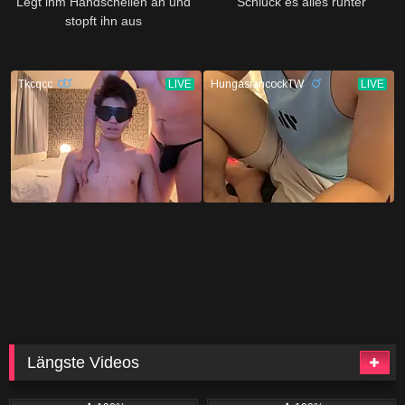
Legt ihm Handschellen an und
Schluck es alles runter
stopft ihn aus
Längste Videos
439
41:54
431
40:10