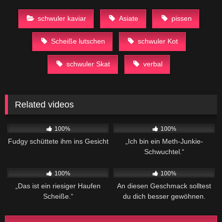
schwuler kaviar
Asiate
pissen
Scheiße lutschen
schwuler Kot
schwuler Skat
verbal
Related videos
189
01:27
244
02:04
100%
100%
Fudgy schüttete ihm ins Gesicht
„Ich bin ein Meth-Junkie-
Schwuchtel.“
419
08:08
151
01:21
100%
100%
„Das ist ein riesiger Haufen
An diesen Geschmack solltest
Scheiße.“
du dich besser gewöhnen.