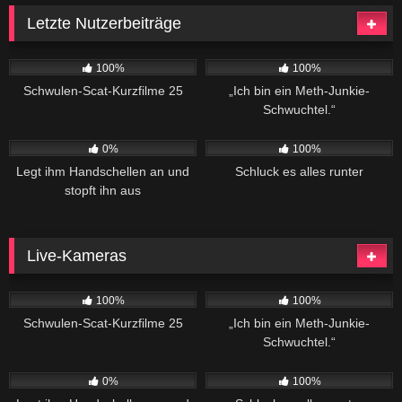
Letzte Nutzerbeiträge
910
06:08
244
02:04
100%
100%
Schwulen-Scat-Kurzfilme 25
„Ich bin ein Meth-Junkie-
Schwuchtel.“
187
02:20
556
04:34
0%
100%
Legt ihm Handschellen an und
Schluck es alles runter
stopft ihn aus
Live-Kameras
910
06:08
244
02:04
100%
100%
Schwulen-Scat-Kurzfilme 25
„Ich bin ein Meth-Junkie-
Schwuchtel.“
187
02:20
556
04:34
0%
100%