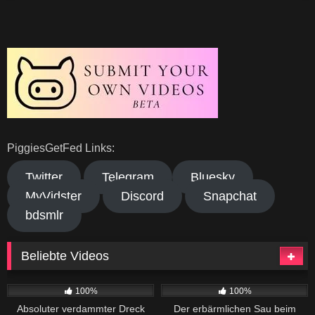
PiggiesGetFed Links:
Twitter
Telegram
Bluesky
MyVidster
Discord
Snapchat
bdsmlr
Beliebte Videos
482
08:33
828
04:21
100%
100%
Absoluter verdammter Dreck
Der erbärmlichen Sau beim