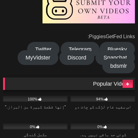
PiggiesGetFed Links:
Twitter
Telegram
Bluesky
MyVidster
Discord
Snapchat
bdsmlr
Popular Videos
118
08:08
43K
06:30
100%
94%
اس سفید فام لڑکے کو چاٹ دو
"إنها قطعة كبيرة من البراز.”
26
08:33
17
01:38
0%
0%
کوئی حد باقی نہیں ہے۔
مکمل گندگی