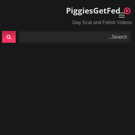
Ski
PiggiesGetFed
t
conten
Gay Scat and Fetish Videos