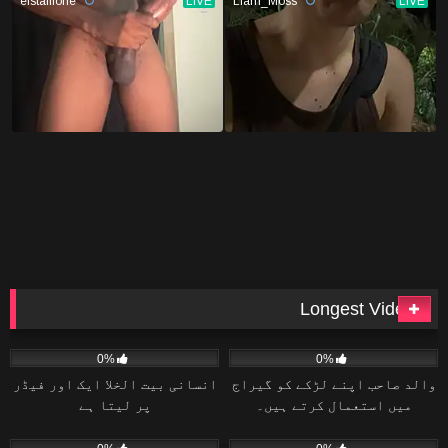
Longest Videos
22
41:54
21
40:10
0%
0%
والد صاحب اپنے لڑکے کو گیراج
انسانی بیت الخلا ایک اور فیڈر
میں استعمال کرتے ہیں۔
پر لیتا ہے
31
36:29
24
26:28