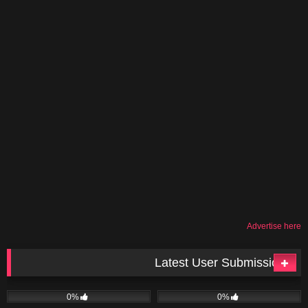
Advertise here
Latest User Submissions
15
06:08
15
02:04
0%
0%