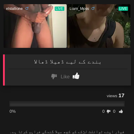
بندے کے لیے ڈھیلا ڈھالا
Like
17
views
0%
0
0
فیڈر اپنے ٹوائلٹ لڑکے کو کچھ میلا گندگی فراہم کرتا ہے۔