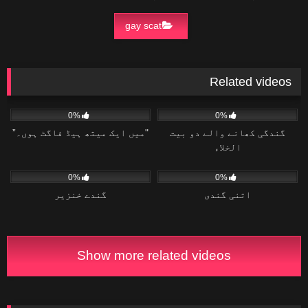
gay scat
Related videos
15
02:04
15
19:23
0%
0%
گندگی کھانے والے دو بیت
"میں ایک میتھ ہیڈ فاگٹ ہوں۔”
الخلاء
23
03:48
16
04:34
0%
0%
اتنی گندی
گندے خنزیر
Show more related videos