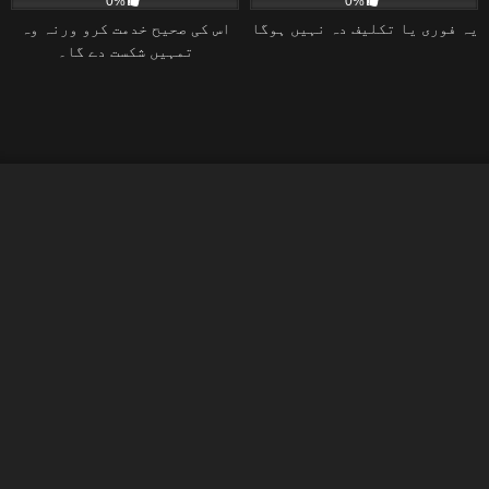
0%
0%
یہ فوری یا تکلیف دہ نہیں ہوگا
اس کی صحیح خدمت کرو ورنہ وہ
تمہیں شکست دے گا۔