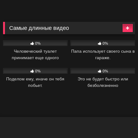
Самые длинные видео
27
41:54
26
40:10
0%
0%
Человеческий туалет
Папа использует своего сына в
принимает еще одного
гараже.
кормильщика
40
36:29
39
26:28
0%
0%
Поделом ему, иначе он тебя
Это не будет быстро или
побьет.
безболезненно