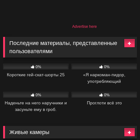
Advertise here
Последние материалы, представленные
пользователями
47
06:08
29
02:04
0%
0%
Короткие гей-скат-шорты 25
«Я наркоман-пидор,
употребляющий
метамфетамин».
34
02:20
25
04:34
0%
0%
Наденьте на него наручники и
Проглоти всё это
засуньте ему в гроб.
Живые камеры