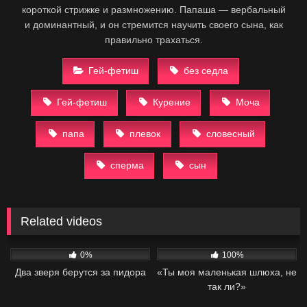
короткой стрижке и размножению. Папаша — вербальный
и доминантный, и он стремится научить своего сына, как
правильно трахаться.
Гей-фетиш
без седла
Гей-фетиш
Курение
Моча
папа
плевок
словесный
сперма
сын
Related videos
42
14:35
54
14:46
0%
100%
Два зверя берутся за пидора
«Ты моя маленькая шлюха, не
так ли?»
27
01:04
16
03:38