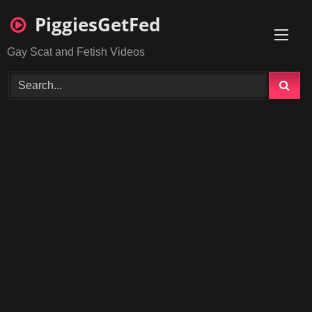
Skip
PiggiesGetFed
to
content
Gay Scat and Fetish Videos