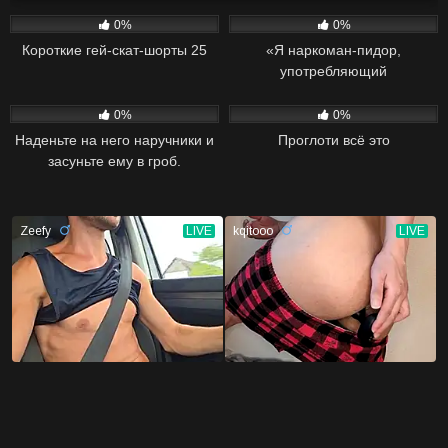
47
06:08
29
02:04
0%
0%
Короткие гей-скат-шорты 25
«Я наркоман-пидор,
употребляющий
метамфетамин».
34
02:20
25
04:34
0%
0%
Наденьте на него наручники и
Проглоти всё это
засуньте ему в гроб.