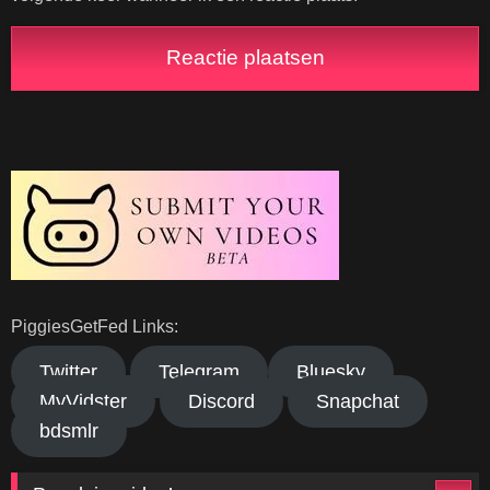
PiggiesGetFed Links:
Twitter
Telegram
Bluesky
MyVidster
Discord
Snapchat
bdsmlr