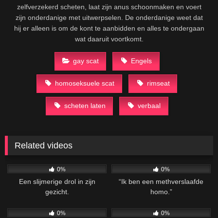
zelfverzekerd scheten, laat zijn anus schoonmaken en voert
zijn onderdanige met uitwerpselen. De onderdanige weet dat
hij er alleen is om de kont te aanbidden en alles te ondergaan
wat daaruit voortkomt.
gay scat
Engels
homoseksuele scat
rimseat
scheten laten
verbaal
Related videos
36
01:27
86
02:04
0%
0%
Een slijmerige drol in zijn
“Ik ben een methverslaafde
gezicht.
homo.”
37
16:33
25
01:22
0%
0%