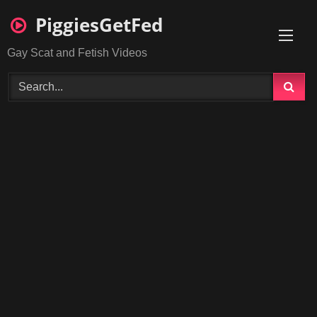
Skip
PiggiesGetFed
to
content
Gay Scat and Fetish Videos