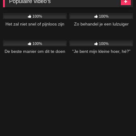
Populaire video’s
55
26:28
32
01:57
100%
100%
Het zal niet snel of pijnloos zijn
Zo behandel je een lulzuiger
61
40:10
133
14:46
100%
100%
De beste manier om dit te doen
“Je bent mijn kleine hoer, hè?”