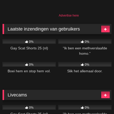
Advertise here
Laatste inzendingen van gebruikers
229
06:08
86
02:04
0%
0%
Gay Scat Shorts 25 (nl)
“Ik ben een methverslaafde
homo.”
102
02:20
127
04:34
0%
0%
Boei hem en stop hem vol.
Slik het allemaal door.
Livecams
229
06:08
86
02:04
0%
0%
Gay Scat Shorts 25 (nl)
“Ik ben een methverslaafde