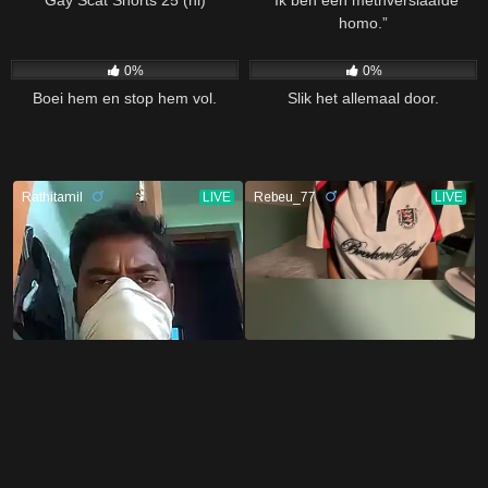
homo.”
102
02:20
127
04:34
0%
0%
Boei hem en stop hem vol.
Slik het allemaal door.