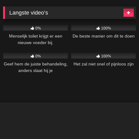
Langste video’s
69
41:54
61
40:10
0%
100%
Menselijk toilet krijgt er een
De beste manier om dit te doen
nieuwe voeder bij.
64
36:29
55
26:28
0%
100%
Geef hem de juiste behandeling,
Het zal niet snel of pijnloos zijn
anders slaat hij je