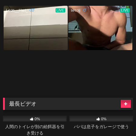
最長ビデオ
93
41:54
45
40:10
0%
0%
人間のトイレが別の給餌器を引
パパは息子をガレージで使う
き受ける