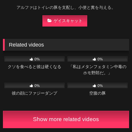
アルファはトイレの豚を支配し、小便と糞を与える。
ゲイスキャット
Related videos
21
03:05
46
02:04
0%
0%
クソを食べると彼は硬くなる
「私はメタンフェタミン中毒の
ホモ野郎だ。」
49
01:27
22
01:22
0%
0%
彼の顔にファジーダンプ
空腹の豚
Show more related videos