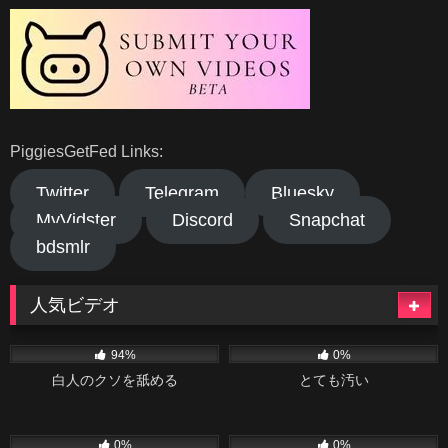
PiggiesGetFed Links:
Twitter
Telegram
Bluesky
MyVidster
Discord
Snapchat
bdsmlr
人気ビデオ
43K
06:30
59
04:34
94%
0%
白人のクソを舐める
とても汚い
37
26:28
15
02:55
0%
0%