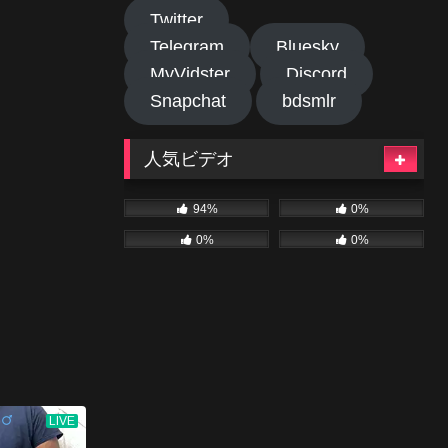
Twitter
Telegram
Bluesky
MyVidster
Discord
Snapchat
bdsmlr
人気ビデオ
94%
0%
0%
0%