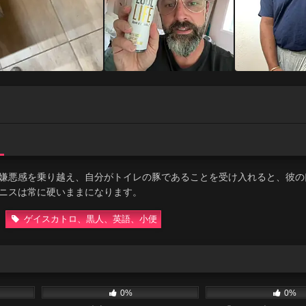
嫌悪感を乗り越え、自分がトイレの豚であることを受け入れると、彼の
ニスは常に硬いままになります。
ゲイスカトロ、黒人、英語、小便
03:35
64
16:33
59
0%
0%