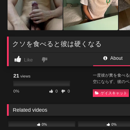
クソを食べると彼は硬くなる
About
Like
21
一度彼が糞を食べる
views
空にならず、彼のペ
0%
0
0
ゲイスキャット
Related videos
384
10:41
26
0%
0%