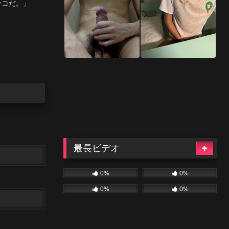
ンコだ。」
最長ビデオ
0%
0%
0%
0%