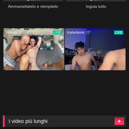
Ammanettatelo e riempitelo
Ingoia tutto
I video più lunghi
337
41:54
252
40:10