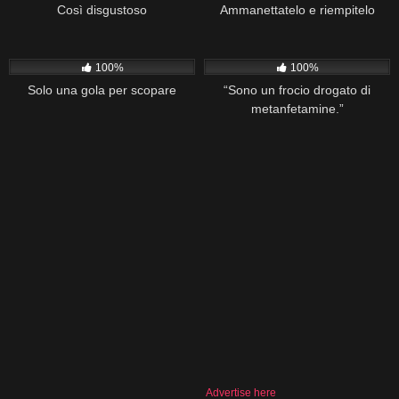
Così disgustoso
Ammanettatelo e riempitelo
96
16:07
215
02:04
100%
100%
Solo una gola per scopare
“Sono un frocio drogato di
metanfetamine.”
Advertise here