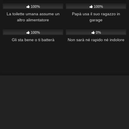
100%
100%
La toilette umana assume un
Papà usa il suo ragazzo in
altro alimentatore
garage
204
36:29
255
26:28
100%
0%
Gli sta bene o ti batterà
Non sarà né rapido né indolore