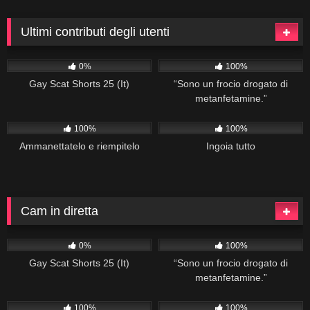
Ultimi contributi degli utenti
506
06:08
215
02:04
0%
100%
Gay Scat Shorts 25 (It)
“Sono un frocio drogato di
metanfetamine.”
280
02:20
272
04:34
100%
100%
Ammanettatelo e riempitelo
Ingoia tutto
Cam in diretta
506
06:08
215
02:04
0%
100%
Gay Scat Shorts 25 (It)
“Sono un frocio drogato di
metanfetamine.”
280
02:20
272
04:34
100%
100%