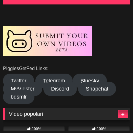
PiggiesGetFed Links:
Twitter
Telegram
Bluesky
MyVidster
Discord
Snapchat
bdsmlr
Video popolari
278
04:34
280
02:20
100%
100%