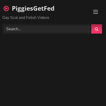
Skip
PiggiesGetFed
to
content
Gay Scat and Fetish Videos