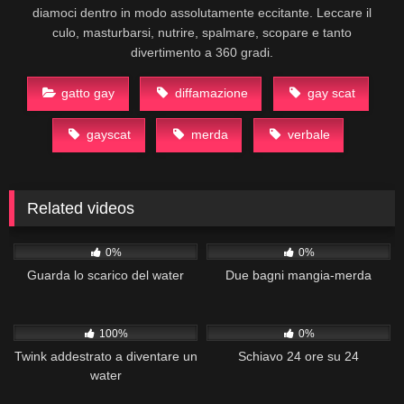
diamoci dentro in modo assolutamente eccitante. Leccare il
culo, masturbarsi, nutrire, spalmare, scopare e tanto
divertimento a 360 gradi.
gatto gay
diffamazione
gay scat
gayscat
merda
verbale
Related videos
121
03:35
194
19:23
0%
0%
Guarda lo scarico del water
Due bagni mangia-merda
235
01:26
193
18:12
100%
0%
Twink addestrato a diventare un
Schiavo 24 ore su 24
water