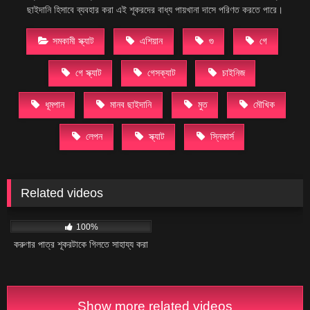
ছাইদানি হিসাবে ব্যবহার করা এই শূকরদের বাধ্য পায়খানা দাসে পরিণত করতে পারে।
সমকামী স্ক্যাট
এশিয়ান
গু
গে
গে স্ক্যাট
গেসক্যাট
চাইনিজ
ধূমপান
মানব ছাইদানি
মুত
মৌখিক
লেপন
স্ক্যাট
স্নিকার্স
Related videos
69
04:21
100%
করুণার পাত্র শূকরটাকে গিলতে সাহায্য করা
Show more related videos