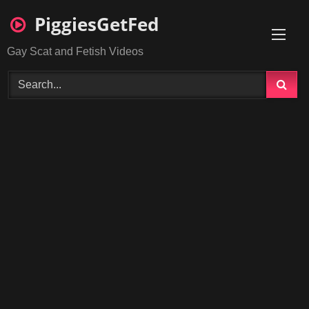
Skip
PiggiesGetFed
to
content
Gay Scat and Fetish Videos