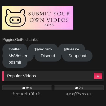
PiggiesGetFed Links:
Twitter
Telegram
Bluesky
MyVidster
Discord
Snapchat
bdsmlr
Popular Videos
43K
06:30
23
07:27
94%
0%
ঐ সাদা ছেলেটার বিষ্ঠা চাট।
মানব সেন্টিপিড খাওয়ানো
24
03:05
13
03:38