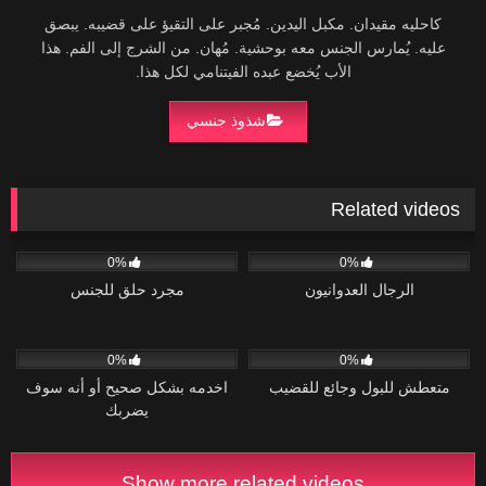
كاحليه مقيدان. مكبل اليدين. مُجبر على التقيؤ على قضيبه. يبصق
عليه. يُمارس الجنس معه بوحشية. مُهان. من الشرج إلى الفم. هذا
الأب يُخضع عبده الفيتنامي لكل هذا.
شذوذ جنسي
Related videos
30
16:07
26
01:04
0%
0%
الرجال العدوانيون
مجرد حلق للجنس
47
36:29
30
03:38
0%
0%
متعطش للبول وجائع للقضيب
اخدمه بشكل صحيح أو أنه سوف
يضربك
Show more related videos