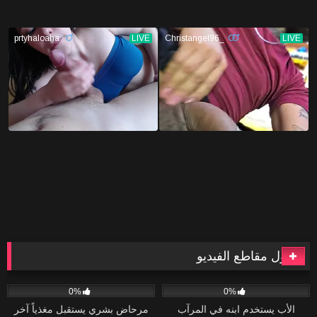
أطول مقاطع الفيديو
93
41:54
43
40:10
0%
0%
الأب يستخدم ابنه في المرآب
مرحاض بشري يستقبل مغذياً آخر