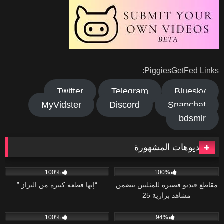
PiggiesGetFed Links:
Twitter
Telegram
Bluesky
MyVidster
Discord
Snapchat
bdsmlr
الفيديوهات المشهورة
118
08:08
119
06:08
100%
100%
مقاطع فيديو قصيرة للمثليين تتضمن
“إنها قطعة كبيرة من البراز.”
مشاهد برازية 25
141
01:36
43K
06:30
100%
94%