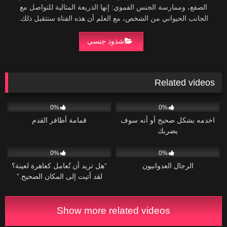
الصفع، وممارسة الجنس الفموي: إنها الذريعة المثالية للتواصل مع
الجانب الحيواني من الشخص، مع العلم أن هذه الفتاة ستتقبل ذلك.
شذوذ جنسي
Related videos
23
01:15
47
36:29
0%
0%
اخدمه بشكل صحيح أو أنه سوف
قمامة أظافر القدم
يضربك
27
17:01
27
01:04
0%
0%
الرجال العدوانيون
“هل تريد أن تُعامل كعاهرة لعينة؟
لقد أتيت إلى المكان الصحيح.”
Show more related videos