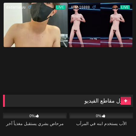
أطول مقاطع الفيديو
93
41:54
43
40:10
0%
0%
الأب يستخدم ابنه في المرآب
مرحاض بشري يستقبل مغذياً آخر