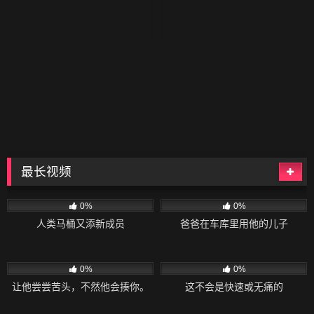
最长视频
142
41:54
51
40:10
0%
0%
人类马桶又添新成员
爸爸在车库里用他的儿子
51
36:29
55
26:28
0%
0%
让他尝尝苦头，不然他会揍你。
这不会是快速或无痛的