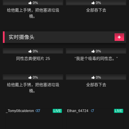
0%
0%
给他戴上手铐，把他塞进垃圾
全部吞下去
桶。
实时摄像头
297
06:08
50
02:04
0%
0%
同性恋粪便短片 25
“我是个吸毒的同性恋。”
58
02:20
135
04:34
0%
0%
给他戴上手铐，把他塞进垃圾
全部吞下去
桶。