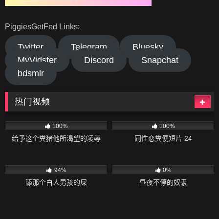
PiggiesGetFed Links:
Twitter
Telegram
Bluesky
MyVidster
Discord
Snapchat
bdsmlr
热门视频
294
24:50
79
10:41
100%
100%
给予这个粪猪他所渴望的凌辱
同性恋粪便短片 24
43K
06:30
106
18:12
94%
0%
舔那个白人男孩的屎
昼夜不停的奴隶