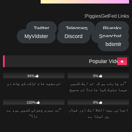
PiggiesGetFed Links:
Twitter
Telegram
Bluesky
MyVidster
Discord
Snapchat
bdsmlr
Popular Videos
43K
06:30
14
17:01
94%
0%
"تم چاہتے ہو کہ تم ایک کسبی
اس سفید فام لڑکے کو چاٹ دو
جیسا سلوک کیا جائے؟ تم صحیح
جگہ پر آئے ہو۔”
39
14:46
22
41:54
100%
0%
انسانی بیت الخلا ایک اور فیڈر
"تم میری چھوٹی کسبی ہو، ہے
پر لیتا ہے
نا؟”