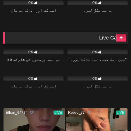
0%
0%
یہ سب نگل لیں۔
اسے کف اور اس کا سامان
Live Cams
15
06:08
15
02:04
0%
0%
"میں ایک میتھ ہیڈ فاگٹ ہوں۔”
ہم جنس پرستوں کی شارٹس 25
15
02:20
10
04:34
0%
0%
یہ سب نگل لیں۔
اسے کف اور اس کا سامان