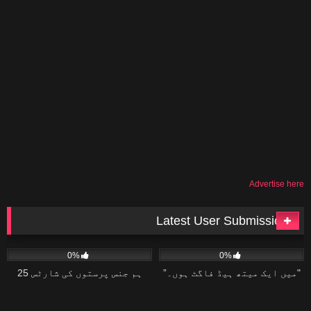
Advertise here
Latest User Submissions
15
06:08
15
02:04
0%
0%
"میں ایک میتھ ہیڈ فاگٹ ہوں۔”
ہم جنس پرستوں کی شارٹس 25
15
02:20
10
04:34