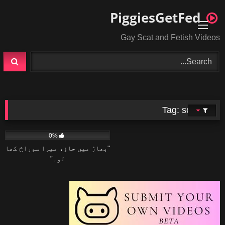
Ski
PiggiesGetFed
t
conten
Gay Scat and Fetish Videos
Tag:
scat
25
07:30
0%
"بھاڑ میں جاؤ، میرا سوراخ کھا
لو۔”