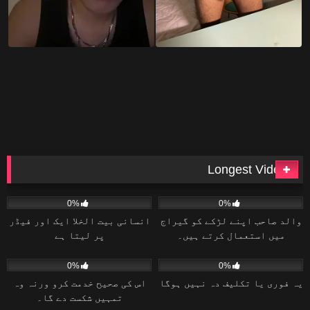
Longest Videos
22
41:54
20
40:10
0%
0%
والد صاحب اپنے لڑکے کو گیراج
انسانی بیت الخلا ایک اور فیڈر
میں استعمال کرتے ہیں۔
پر لیتا ہے
31
36:29
24
26:28
0%
0%
یہ فوری یا تکلیف دہ نہیں ہوگا
اس کی صحیح خدمت کرو ورنہ وہ
تمہیں شکست دے گا۔