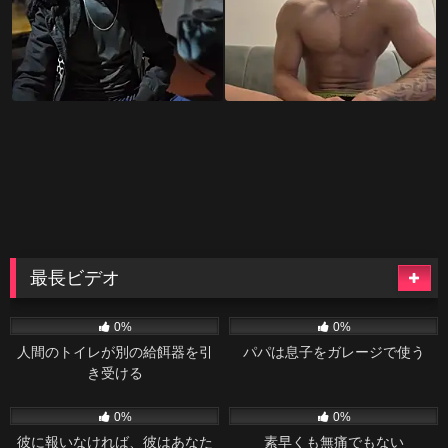
最長ビデオ
94
41:54
45
40:10
0%
0%
人間のトイレが別の給餌器を引
パパは息子をガレージで使う
き受ける
32
36:29
37
26:28
0%
0%
彼に報いなければ、彼はあなた
素早くも無痛でもない