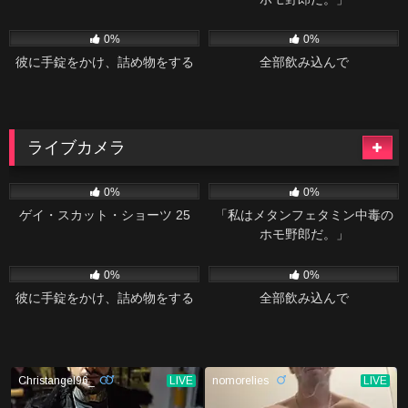
37
02:20
54
04:34
0%
0%
彼に手錠をかけ、詰め物をする
全部飲み込んで
ライブカメラ
517
06:08
46
02:04
0%
0%
ゲイ・スカット・ショーツ 25
「私はメタンフェタミン中毒の
ホモ野郎だ。」
37
02:20
54
04:34
0%
0%
彼に手錠をかけ、詰め物をする
全部飲み込んで