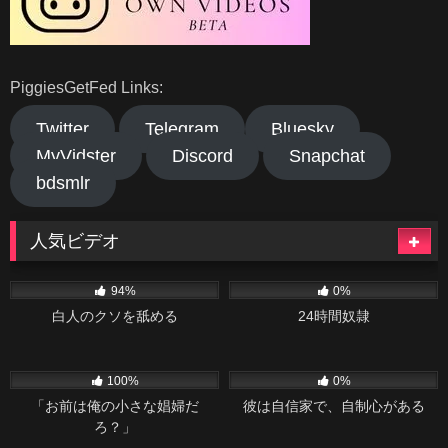
PiggiesGetFed Links:
Twitter
Telegram
Bluesky
MyVidster
Discord
Snapchat
bdsmlr
人気ビデオ
43K
06:30
51
18:12
94%
0%
白人のクソを舐める
24時間奴隷
66
14:46
26
08:13
100%
0%
「お前は俺の小さな娼婦だ
彼は自信家で、自制心がある
ろ？」