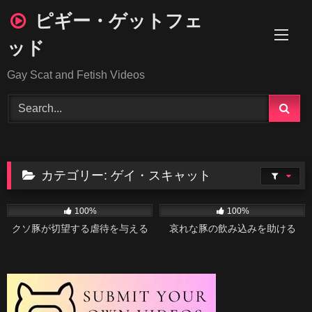
Skip
ピギー・ゲットフェ
to
content
ッド
Gay Scat and Fetish Videos
カテゴリー:
ゲイ・スキャット
117
24:50
393
04:21
100%
100%
クソ豚が切望する虐待を与える
哀れな豚の飲み込みを助ける