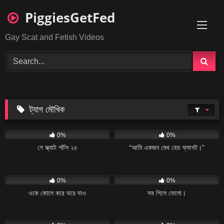
Skip
PiggiesGetFed
to
content
Gay Scat and Fetish Videos
ট্যাগ
মৌখিক
11
06:08
23
02:04
0%
0%
গে স্ক্যাট শর্টস ২৫
“আমি একজন মেথ হেড ফ্যাগট।”
11
02:20
19
04:34
0%
0%
ওকে কোলে করে ভরে দাও
সব গিলে ফেলো।
8
01:54
22
11:57