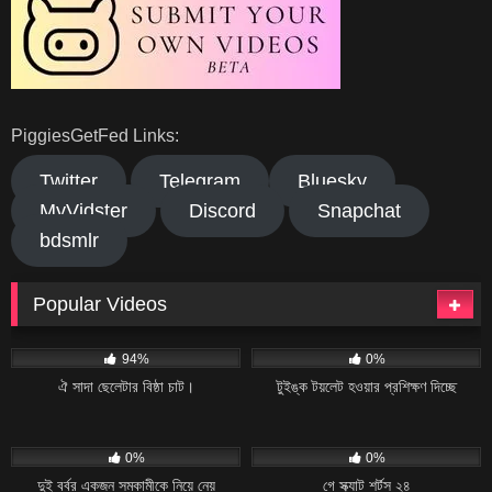
PiggiesGetFed Links:
Twitter
Telegram
Bluesky
MyVidster
Discord
Snapchat
bdsmlr
Popular Videos
43K
06:30
18
01:26
94%
0%
ঐ সাদা ছেলেটার বিষ্ঠা চাট।
টুইঙ্ক টয়লেট হওয়ার প্রশিক্ষণ দিচ্ছে
22
14:35
15
10:41
0%
0%
দুই বর্বর একজন সমকামীকে নিয়ে নেয়
গে স্ক্যাট শর্টস ২৪