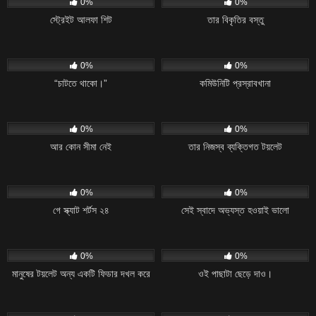
0%
0%
স্ট্রেইট আলফা শিট
তার বিকৃতির বস্তু
11
08:24
12
02:36
0%
0%
“চাটতে থাকো।”
কমিউনিটি প্রস্রাবখানা
11
01:38
13
16:33
0%
0%
আর কোন সীমা নেই
তার নিজস্ব ব্যক্তিগত টয়লেট
15
10:41
16
01:21
0%
0%
গে স্ক্যাট শর্টস ২৪
সেই স্বাদে অভ্যস্ত হওয়াই ভালো
15
41:54
23
10:45
0%
0%
মানুষের টয়লেট অন্য একটি ফিডার দখল করে
ওই পাছাটা ছেড়ে দাও।
14
07:23
9
11:06