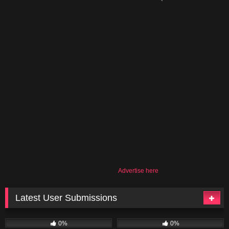
Advertise here
Latest User Submissions
11
06:08
23
02:04
0%
0%