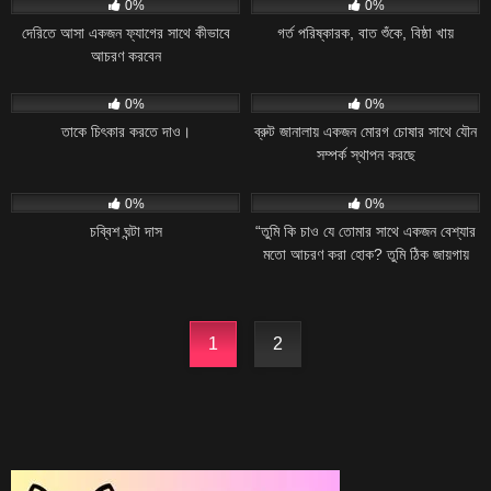
0%
0%
দেরিতে আসা একজন ফ্যাগের সাথে কীভাবে
গর্ত পরিষ্কারক, বাত শুঁকে, বিষ্ঠা খায়
আচরণ করবেন
19
05:45
20
15:41
0%
0%
তাকে চিৎকার করতে দাও।
ব্রুট জানালায় একজন মোরগ চোষার সাথে যৌন
সম্পর্ক স্থাপন করছে
16
18:12
18
17:01
0%
0%
চব্বিশ ঘন্টা দাস
“তুমি কি চাও যে তোমার সাথে একজন বেশ্যার
মতো আচরণ করা হোক? তুমি ঠিক জায়গায়
এসেছো।”
1
2