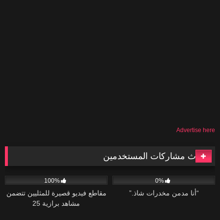
Advertise here
أحدث مشاركات المستخدمين
118
06:08
41
02:04
100%
0%
“أنا مدمن مخدرات شاذ.”
مقاطع فيديو قصيرة للمثليين تتضمن
مشاهد برازية 25
47
02:20
75
04:34