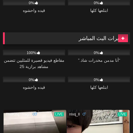
0%
0%
ابتلعها كلها
قيده واحشوه
كاميرات البث المباشر
118
06:08
41
02:04
100%
0%
“أنا مدمن مخدرات شاذ.”
مقاطع فيديو قصيرة للمثليين تتضمن
مشاهد برازية 25
47
02:20
75
04:34
0%
0%
ابتلعها كلها
قيده واحشوه