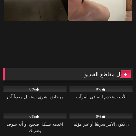
أطول مقاطع الفيديو
90
41:54
42
40:10
0%
0%
الأب يستخدم ابنه في المرآب
مرحاض بشري يستقبل مغذياً آخر
47
36:29
54
26:28
0%
0%
ن يكون الأمر سريعًا أو غير مؤلم
اخدمه بشكل صحيح أو أنه سوف
يضربك