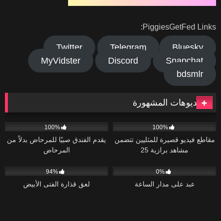
PiggiesGetFed Links:
Twitter
Telegram
Bluesky
MyVidster
Discord
Snapchat
bdsmlr
الفيديوهات المشهورة
139
01:36
118
06:08
100%
100%
مقاطع فيديو قصيرة للمثليين تتضمن
يقدم الفندق صبيًا للمرحاض بدلاً من
مشاهد برازية 25
المرحاض
43K
06:30
40
18:12
94%
0%
عبد على مدار الساعة
لعق قذارة الفتى الأبيض