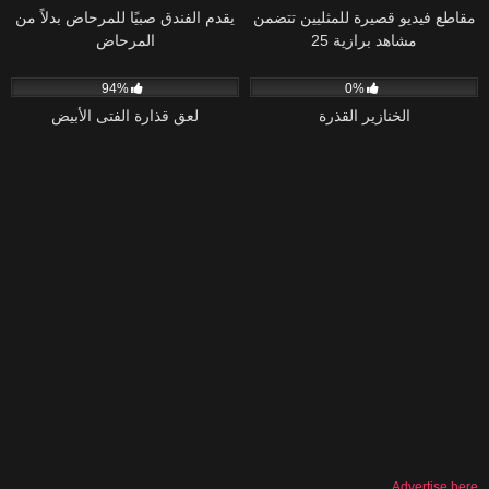
مقاطع فيديو قصيرة للمثليين تتضمن
يقدم الفندق صبيًا للمرحاض بدلاً من
مشاهد برازية 25
المرحاض
43K
06:30
42
03:48
94%
0%
الخنازير القذرة
لعق قذارة الفتى الأبيض
Advertise here