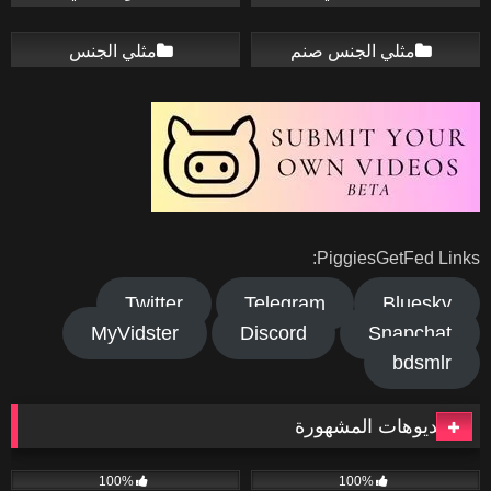
مثلي الجنس صنم
مثلي الجنس
PiggiesGetFed Links:
Twitter
Telegram
Bluesky
MyVidster
Discord
Snapchat
bdsmlr
الفيديوهات المشهورة
141
01:36
119
06:08
100%
100%