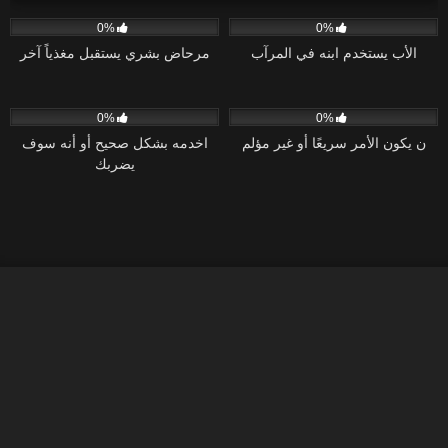
90
41:54
43
40:10
0%
0%
الأب يستخدم ابنه في المرآب
مرحاض بشري يستقبل مغذياً آخر
47
36:29
54
26:28
0%
0%
ن يكون الأمر سريعًا أو غير مؤلم
اخدمه بشكل صحيح أو أنه سوف
يضربك