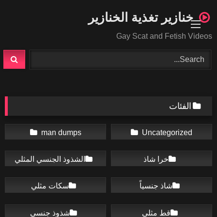
Ski
خنازير تغذية الخنازير
t
conten
Gay Scat and Fetish Videos
الفئات
man dumps
Uncategorized
خرا شاذ
الشذوذ الجنسي المثلي
شاذ جنسياً
سكات مثلي
قط مثلي
شذوذ جنسي